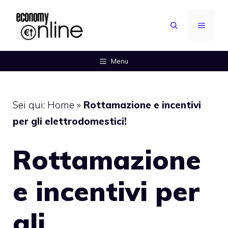
Vai
al
MENU
contenuto
Menu
Sei qui:
Home
»
Rottamazione e incentivi
per gli elettrodomestici!
Rottamazione
e incentivi per
gli