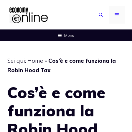
Vai
al
MENU
contenuto
Menu
Sei qui:
Home
»
Cos’è e come funziona la
Robin Hood Tax
Cos’è e come
funziona la
Robin Hood