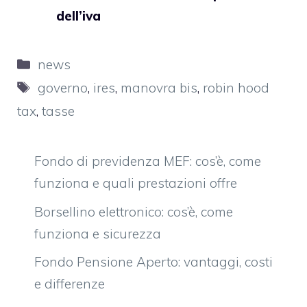
dell’iva
Categorie
news
Tag
governo
,
ires
,
manovra bis
,
robin hood
tax
,
tasse
Fondo di previdenza MEF: cos’è, come
funziona e quali prestazioni offre
Borsellino elettronico: cos’è, come
funziona e sicurezza
Fondo Pensione Aperto: vantaggi, costi
e differenze