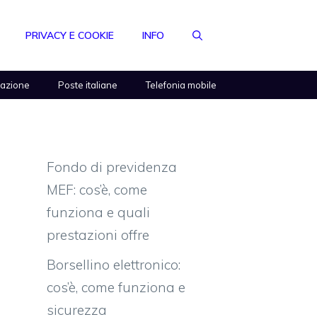
PRIVACY E COOKIE
INFO
razione
Poste italiane
Telefonia mobile
Fondo di previdenza
MEF: cos’è, come
funziona e quali
prestazioni offre
Borsellino elettronico:
cos’è, come funziona e
sicurezza