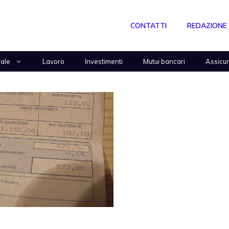
CONTATTI
REDAZIONE
nale
Lavoro
Investimenti
Mutui bancari
Assicu