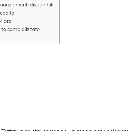
 finanziamenti disponibili
reddito
4 ore!
stito cambializzato