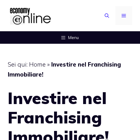
Vai
al
MENU
contenuto
Menu
Sei qui:
Home
»
Investire nel Franchising
Immobiliare!
Investire nel
Franchising
Immobiliare!