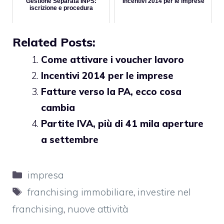
Gestione Separata INPS:
Incentivi 2014 per le imprese
iscrizione e procedura
Related Posts:
Come attivare i voucher lavoro
Incentivi 2014 per le imprese
Fatture verso la PA, ecco cosa
cambia
Partite IVA, più di 41 mila aperture
a settembre
Categorie
impresa
Tag
franchising immobiliare
,
investire nel
franchising
,
nuove attività