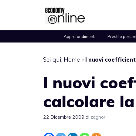
Vai
al
contenuto
Approfondimenti
Prestito perso
Sei qui:
Home
»
I nuovi coefficient
I nuovi coef
calcolare l
22 Dicembre 2009
di
zaghor