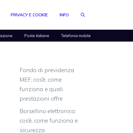
PRIVACY E COOKIE
INFO
razione
Poste italiane
Telefonia mobile
Fondo di previdenza
MEF: cos’è, come
funziona e quali
prestazioni offre
Borsellino elettronico:
cos’è, come funziona e
sicurezza