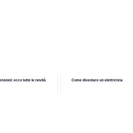
ensioni: ecco tutte le novità
Come diventare un elettricista