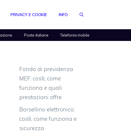
PRIVACY E COOKIE
INFO
razione
Poste italiane
Telefonia mobile
Fondo di previdenza
MEF: cos’è, come
funziona e quali
prestazioni offre
Borsellino elettronico:
cos’è, come funziona e
sicurezza