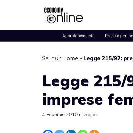
Vai
al
contenuto
Approfondimenti
Prestito perso
Sei qui:
Home
»
Legge 215/92: pre
Legge 215/9
imprese fem
4 Febbraio 2010
di
zaghor