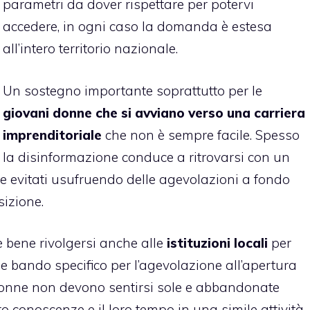
parametri da dover rispettare per potervi
accedere, in ogni caso la domanda è estesa
all’intero territorio nazionale.
Un sostegno importante soprattutto per le
giovani donne che si avviano verso una carriera
imprenditoriale
che non è sempre facile. Spesso
la disinformazione conduce a ritrovarsi con un
re evitati usufruendo delle agevolazioni a fondo
sizione.
è bene rivolgersi anche alle
istituzioni locali
per
che bando specifico per l’agevolazione all’apertura
 donne non devono sentirsi sole e abbandonate
o conoscenze e il loro tempo in una simile attività,