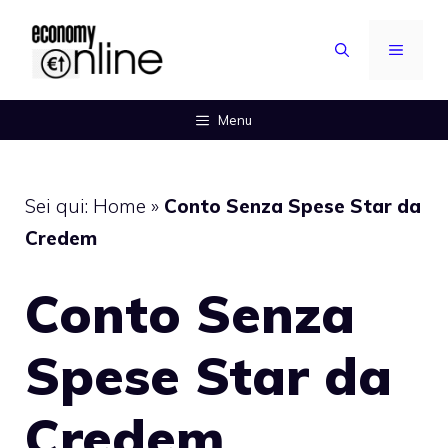
Vai
al
MENU
contenuto
Menu
Sei qui:
Home
»
Conto Senza Spese Star da
Credem
Conto Senza
Spese Star da
Credem