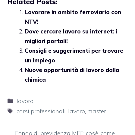
Related Posts:
Lavorare in ambito ferroviario con
NTV!
Dove cercare lavoro su internet: i
migliori portali!
Consigli e suggerimenti per trovare
un impiego
Nuove opportunità di lavoro dalla
chimica
Categorie
lavoro
Tag
corsi professionali
,
lavoro
,
master
Fondo di previdenza MEF: cos’è, come