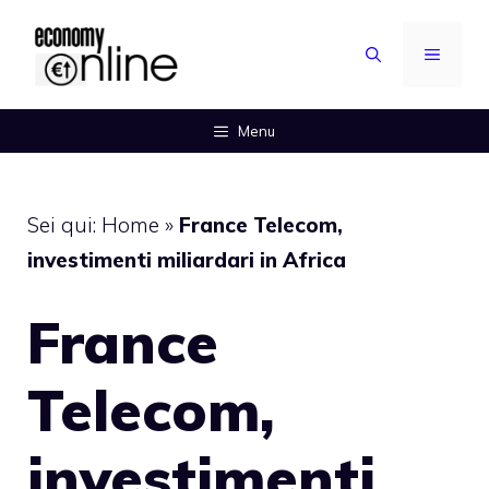
Vai
al
MENU
contenuto
Menu
Sei qui:
Home
»
France Telecom,
investimenti miliardari in Africa
France
Telecom,
investimenti