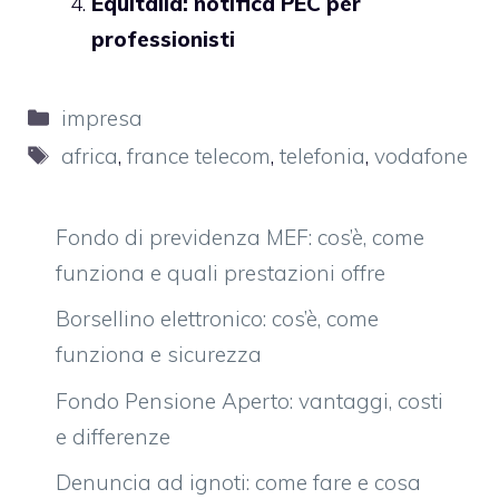
Equitalia: notifica PEC per
professionisti
Categorie
impresa
Tag
africa
,
france telecom
,
telefonia
,
vodafone
Fondo di previdenza MEF: cos’è, come
funziona e quali prestazioni offre
Borsellino elettronico: cos’è, come
funziona e sicurezza
Fondo Pensione Aperto: vantaggi, costi
e differenze
Denuncia ad ignoti: come fare e cosa