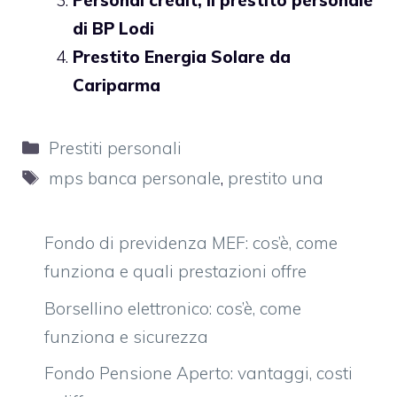
Personal credit, il prestito personale
di BP Lodi
Prestito Energia Solare da
Cariparma
Categorie
Prestiti personali
Tag
mps banca personale
,
prestito una
Fondo di previdenza MEF: cos’è, come
funziona e quali prestazioni offre
Borsellino elettronico: cos’è, come
funziona e sicurezza
Fondo Pensione Aperto: vantaggi, costi