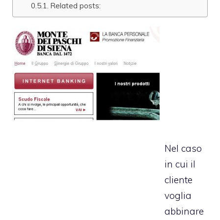
Related posts:
Nel caso
in cui il
cliente
voglia
abbinare