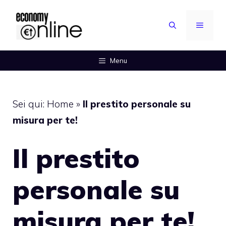
Vai
al
MENU
contenuto
Menu
Sei qui:
Home
»
Il prestito personale su
misura per te!
Il prestito
personale su
misura per te!