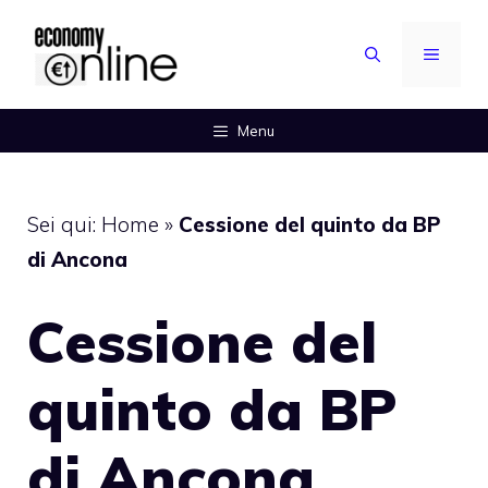
Vai
al
MENU
contenuto
Menu
Sei qui:
Home
»
Cessione del quinto da BP
di Ancona
Cessione del
quinto da BP
di Ancona