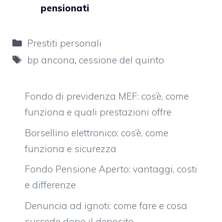
pensionati
Categorie
Prestiti personali
Tag
bp ancona
,
cessione del quinto
Fondo di previdenza MEF: cos’è, come
funziona e quali prestazioni offre
Borsellino elettronico: cos’è, come
funziona e sicurezza
Fondo Pensione Aperto: vantaggi, costi
e differenze
Denuncia ad ignoti: come fare e cosa
succede dopo il deposito