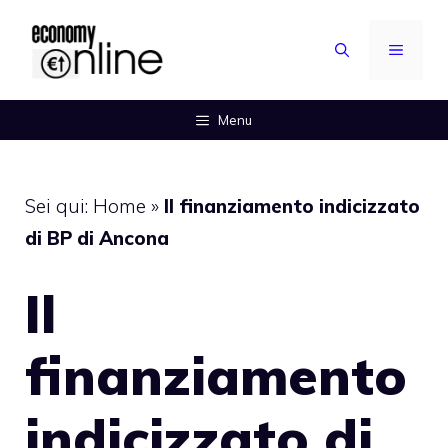
Vai
al
MENU
contenuto
Menu
Sei qui:
Home
»
Il finanziamento indicizzato
di BP di Ancona
Il
finanziamento
indicizzato di