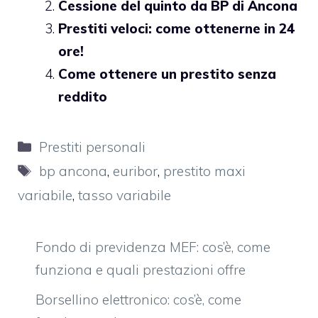
Cessione del quinto da BP di Ancona
Prestiti veloci: come ottenerne in 24
ore!
Come ottenere un prestito senza
reddito
Categorie
Prestiti personali
Tag
bp ancona
,
euribor
,
prestito maxi
variabile
,
tasso variabile
Fondo di previdenza MEF: cos’è, come
funziona e quali prestazioni offre
Borsellino elettronico: cos’è, come