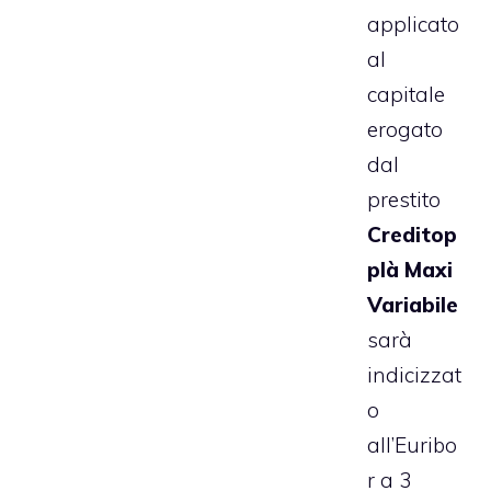
applicato
al
capitale
erogato
dal
prestito
Creditop
plà Maxi
Variabile
sarà
indicizzat
o
all’Euribo
r a 3