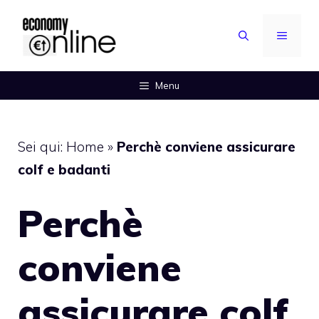
Vai
al
MENU
contenuto
Menu
Sei qui:
Home
»
Perchè conviene assicurare
colf e badanti
Perchè
conviene
assicurare colf