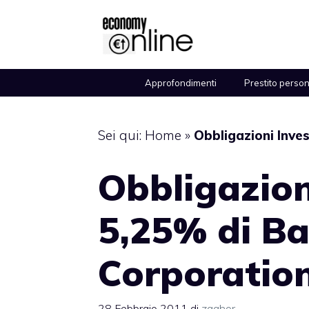
Vai
al
contenuto
Approfondimenti
Prestito perso
Sei qui:
Home
»
Obbligazioni Inve
Obbligazion
5,25% di B
Corporatio
28 Febbraio 2011
di
zaghor