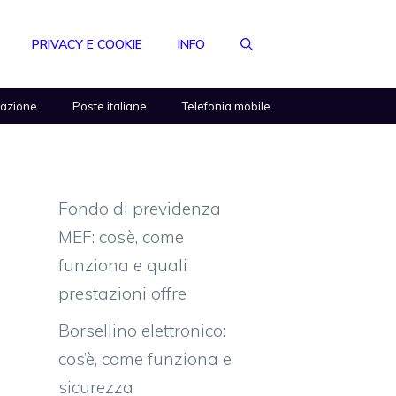
PRIVACY E COOKIE
INFO
razione
Poste italiane
Telefonia mobile
Fondo di previdenza
MEF: cos’è, come
funziona e quali
prestazioni offre
Borsellino elettronico:
cos’è, come funziona e
sicurezza