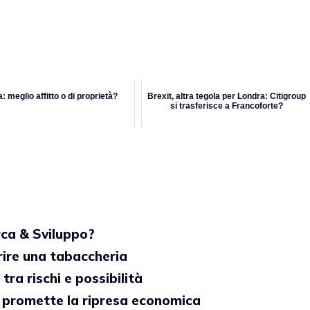
: meglio affitto o di proprietà?
Brexit, altra tegola per Londra: Citigroup
si trasferisce a Francoforte?
ca & Sviluppo?
rire una tabaccheria
tra rischi e possibilità
no promette la ripresa economica