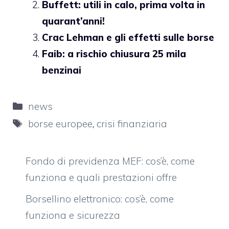
Buffett: utili in calo, prima volta in
quarant’anni!
Crac Lehman e gli effetti sulle borse
Faib: a rischio chiusura 25 mila
benzinai
Categorie
news
Tag
borse europee
,
crisi finanziaria
Fondo di previdenza MEF: cos’è, come
funziona e quali prestazioni offre
Borsellino elettronico: cos’è, come
funziona e sicurezza