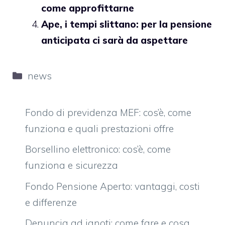
come approfittarne
Ape, i tempi slittano: per la pensione
anticipata ci sarà da aspettare
Categorie
news
Fondo di previdenza MEF: cos’è, come
funziona e quali prestazioni offre
Borsellino elettronico: cos’è, come
funziona e sicurezza
Fondo Pensione Aperto: vantaggi, costi
e differenze
Denuncia ad ignoti: come fare e cosa