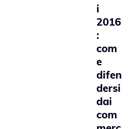
i
2016
:
com
e
difen
dersi
dai
com
merc