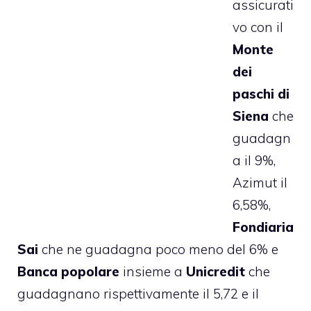
assicurati
vo con il
Monte
dei
paschi di
Siena
che
guadagn
a il 9%,
Azimut il
6,58%,
Fondiaria
Sai
che ne guadagna poco meno del 6% e
Banca popolare
insieme a
Unicredit
che
guadagnano rispettivamente il 5,72 e il