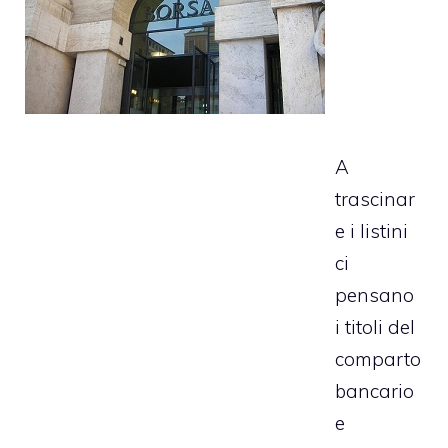
A
trascinar
e i listini
ci
pensano
i titoli del
comparto
bancario
e