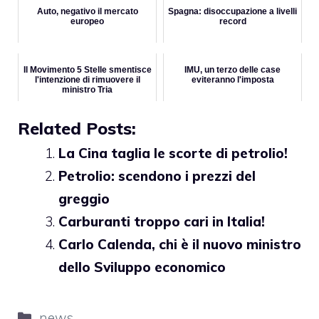
Auto, negativo il mercato
Spagna: disoccupazione a livelli
europeo
record
Il Movimento 5 Stelle smentisce
IMU, un terzo delle case
l'intenzione di rimuovere il
eviteranno l'imposta
ministro Tria
Related Posts:
La Cina taglia le scorte di petrolio!
Petrolio: scendono i prezzi del
greggio
Carburanti troppo cari in Italia!
Carlo Calenda, chi è il nuovo ministro
dello Sviluppo economico
Categorie
news