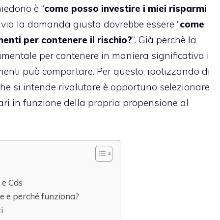
hiedono è “
come posso investire i miei risparmi
tavia la domanda giusta dovrebbe essere “
come
menti per contenere il rischio?
“. Già perchè la
damentale per contenere in maniera significativa i
imenti può comportare. Per questo, ipotizzando di
che si intende rivalutare è opportuno selezionare
ari in funzione della propria propensione al
 e Cds
ice e perché funziona?
i