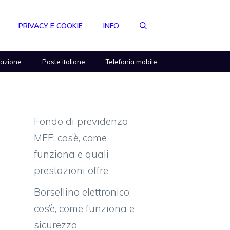
PRIVACY E COOKIE
INFO
razione
Poste italiane
Telefonia mobile
Fondo di previdenza
MEF: cos’è, come
funziona e quali
prestazioni offre
Borsellino elettronico:
cos’è, come funziona e
sicurezza