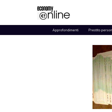
Vai
al
contenuto
Approfondimenti
Prestito perso