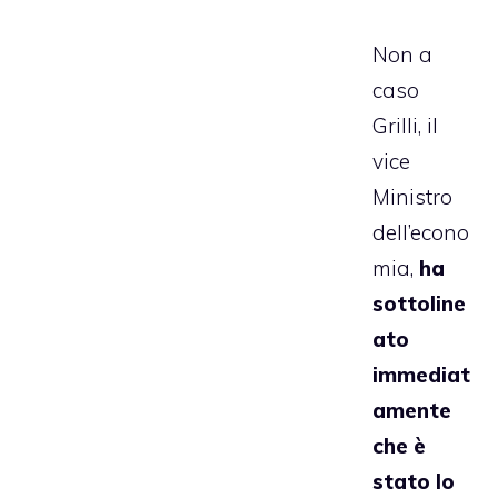
Non a
caso
Grilli, il
vice
Ministro
dell’econo
mia,
ha
sottoline
ato
immediat
amente
che è
stato lo