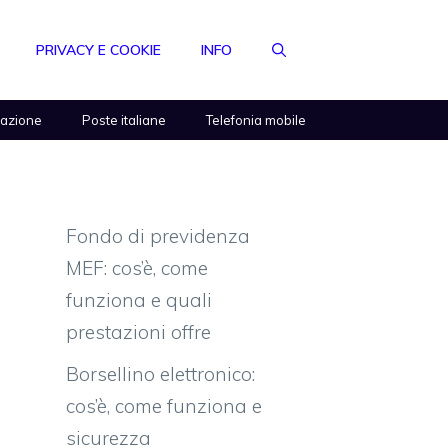
PRIVACY E COOKIE
INFO
razione
Poste italiane
Telefonia mobile
Fondo di previdenza
MEF: cos’è, come
funziona e quali
prestazioni offre
Borsellino elettronico:
cos’è, come funziona e
sicurezza