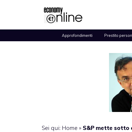
Vai
al
contenuto
Approfondimenti
Prestito perso
Sei qui:
Home
»
S&P mette sotto o