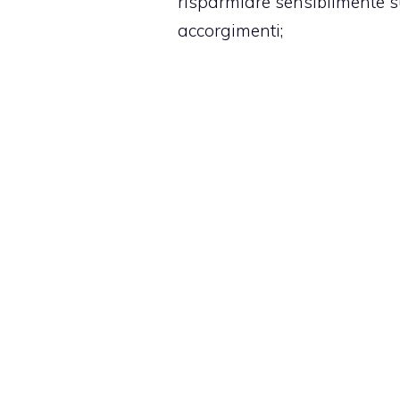
risparmiare sensibilmente su
accorgimenti;