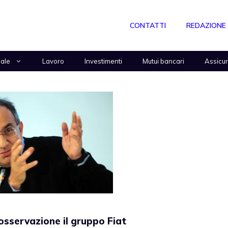
CONTATTI
REDAZIONE
nale
Lavoro
Investimenti
Mutui bancari
Assicu
sservazione il gruppo Fiat