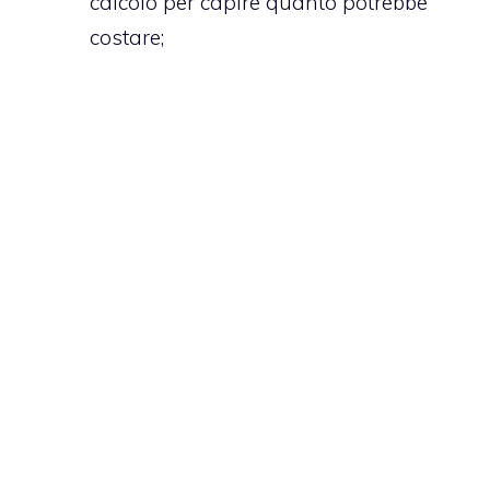
calcolo per capire quanto potrebbe
costare;