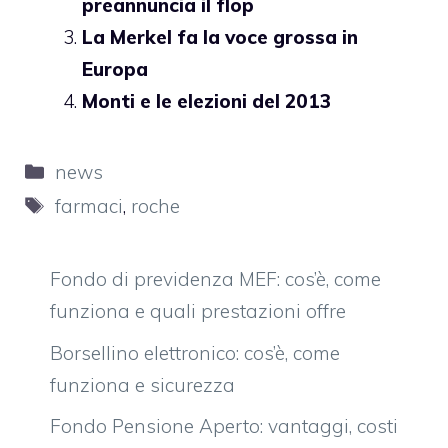
preannuncia il flop
La Merkel fa la voce grossa in
Europa
Monti e le elezioni del 2013
Categorie
news
Tag
farmaci
,
roche
Fondo di previdenza MEF: cos’è, come
funziona e quali prestazioni offre
Borsellino elettronico: cos’è, come
funziona e sicurezza
Fondo Pensione Aperto: vantaggi, costi