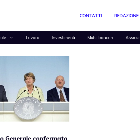
CONTATTI
REDAZIONE
nale
Lavoro
Investimenti
Mutui bancari
Assicu
ro Generale confermato