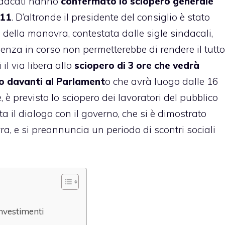
indacati hanno
confermato lo sciopero generale
011
. D’altronde il presidente del consiglio è stato
 della manovra, contestata dalle sigle sindacali,
genza in corso non permetterebbe di rendere il tutto
il via libera allo
sciopero di 3 ore che vedrà
io davanti al Parlament
o che avrà luogo dalle 16
, è previsto lo sciopero dei lavoratori del pubblico
a il dialogo con il governo, che si è dimostrato
ra, e si preannuncia un periodo di scontri sociali
investimenti