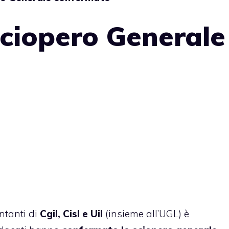
sciopero Generale
o
entanti di
Cgil, Cisl e Uil
(insieme all’UGL) è