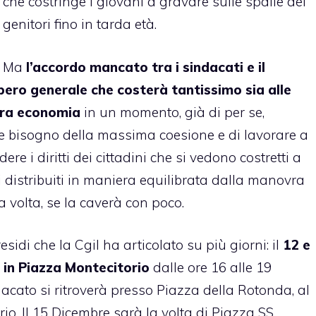
che costringe i giovani a gravare sulle spalle dei
genitori fino in tarda età.
Ma
l’accordo mancato tra i sindacati e il
pero generale che costerà tantissimo sia alle
stra economia
in un momento, già di per se,
bbe bisogno della massima coesione e di lavorare a
re i diritti dei cittadini che si vedono costretti a
ti distribuiti in maniera equilibrata dalla manovra
 volta, se la caverà con poco.
residi che la Cgil ha articolato su più giorni: il
12 e
o in Piazza Montecitorio
dalle ore 16 alle 19
ndacato si ritroverà presso Piazza della Rotonda, al
o. Il 15 Dicembre sarà la volta di Piazza SS.