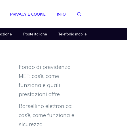
PRIVACY E COOKIE
INFO
razione
Poste italiane
Telefonia mobile
Fondo di previdenza
MEF: cos’è, come
funziona e quali
prestazioni offre
Borsellino elettronico:
cos’è, come funziona e
sicurezza