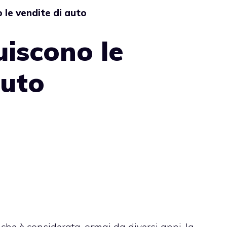
 le vendite di auto
uiscono le
auto
 che è considerata, ormai da diversi anni, la