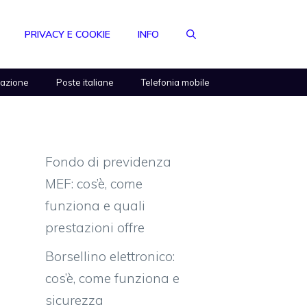
PRIVACY E COOKIE
INFO
razione
Poste italiane
Telefonia mobile
Fondo di previdenza
MEF: cos’è, come
funziona e quali
prestazioni offre
Borsellino elettronico:
cos’è, come funziona e
sicurezza