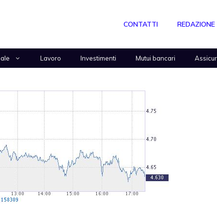
CONTATTI
REDAZIONE
nale
Lavoro
Investimenti
Mutui bancari
Assicu