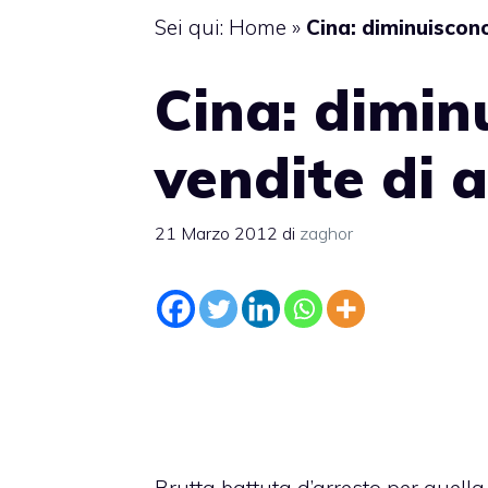
Sei qui:
Home
»
Cina: diminuiscono
Cina: dimin
vendite di 
21 Marzo 2012
di
zaghor
Brutta battuta d’arresto per quella