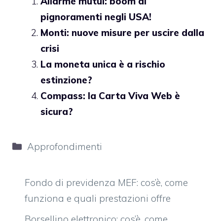
Allarme mutui: boom di
pignoramenti negli USA!
Monti: nuove misure per uscire dalla
crisi
La moneta unica è a rischio
estinzione?
Compass: la Carta Viva Web è
sicura?
Categorie
Approfondimenti
Fondo di previdenza MEF: cos’è, come
funziona e quali prestazioni offre
Borsellino elettronico: cos’è, come