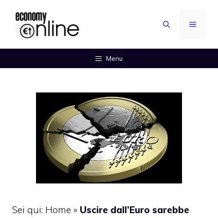
Vai
al
MENU
contenuto
Menu
Sei qui:
Home
»
Uscire dall’Euro sarebbe