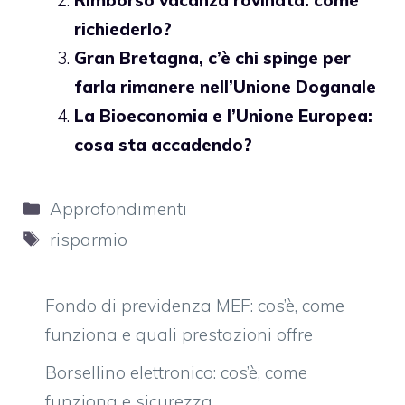
Rimborso vacanza rovinata: come
richiederlo?
Gran Bretagna, c’è chi spinge per
farla rimanere nell’Unione Doganale
La Bioeconomia e l’Unione Europea:
cosa sta accadendo?
Categorie
Approfondimenti
Tag
risparmio
Fondo di previdenza MEF: cos’è, come
funziona e quali prestazioni offre
Borsellino elettronico: cos’è, come
funziona e sicurezza