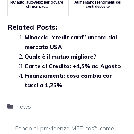
RC auto: autovelox per trovare
Aumentano i rendimenti dei
chi non paga
conti deposito
Related Posts:
Minaccia “credit card” ancora dal
mercato USA
Quale è il mutuo migliore?
Carte di Credito: +4,5% ad Agosto
Finanziamenti: cosa cambia con i
tassi a 1,25%
Categorie
news
Fondo di previdenza MEF: cos’è, come