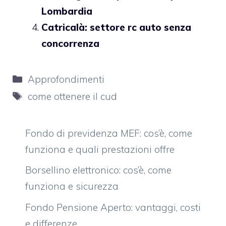
Lombardia
Catricalà: settore rc auto senza
concorrenza
Categorie
Approfondimenti
Tag
come ottenere il cud
Fondo di previdenza MEF: cos’è, come
funziona e quali prestazioni offre
Borsellino elettronico: cos’è, come
funziona e sicurezza
Fondo Pensione Aperto: vantaggi, costi
e differenze