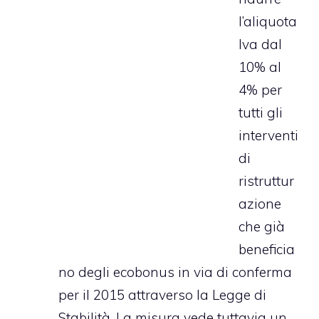
l’aliquota
Iva dal
10% al
4% per
tutti gli
interventi
di
ristruttur
azione
che già
beneficia
no degli ecobonus in via di conferma
per il 2015 attraverso la Legge di
Stabilità. La misura vede tuttavia un