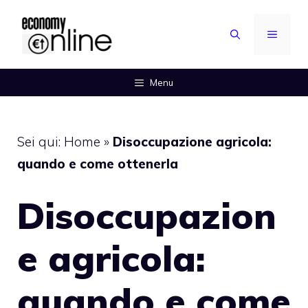
Vai
al
MENU
contenuto
Menu
Sei qui:
Home
»
Disoccupazione agricola:
quando e come ottenerla
Disoccupazion
e agricola:
quando e come