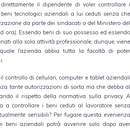
direttamente il dipendente di voler controllare 
beni tecnologici aziendali a lui ceduti senza ch
zazione da parte dei sindacati o del Ministero de
ad ora). Essendo beni di suo possesso ed essend
nati alla sola attività professionale, dunque, vien
l quale l’azienda abbia tutta la facoltà di pote
i.
 controllo di cellulari, computer e tablet aziendal
nza tante autorizzazioni di sorta ma che debba a
do il rispetto della normativa sulla privacy. 
a a controllare i beni ceduti al lavoratore senz
tualmente sensibili? Per fugare questa evenienz
 dei beni aziendali potrà avvenire solo dopo ave