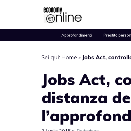
Vai
al
contenuto
Approfondimenti
Prestito perso
Sei qui:
Home
»
Jobs Act, controll
Jobs Act, co
distanza dei
l’approfon
3 Luglio 2015
di
Redazione