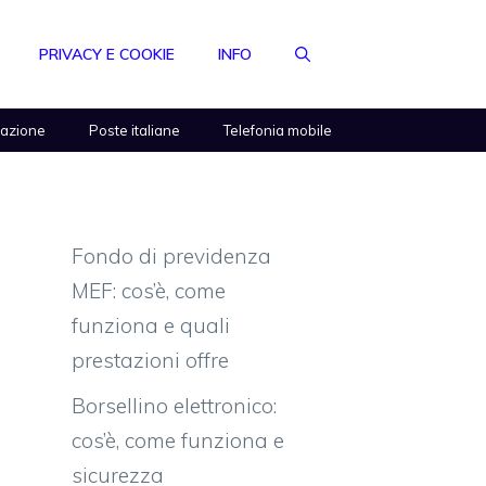
PRIVACY E COOKIE
INFO
razione
Poste italiane
Telefonia mobile
Fondo di previdenza
MEF: cos’è, come
funziona e quali
prestazioni offre
Borsellino elettronico:
cos’è, come funziona e
sicurezza