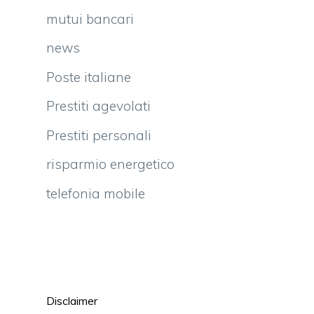
mutui bancari
news
e
Poste italiane
e
i
Prestiti agevolati
e
Prestiti personali
l
risparmio energetico
l
telefonia mobile
e
o
i
Disclaimer
n