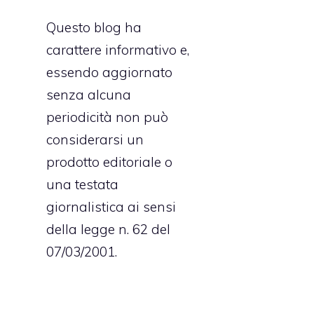
a
Questo blog ha
a
carattere informativo e,
u
essendo aggiornato
e
senza alcuna
a
periodicità non può
l
considerarsi un
à
prodotto editoriale o
à
una testata
a
giornalistica ai sensi
i
della legge n. 62 del
07/03/2001.
à
à