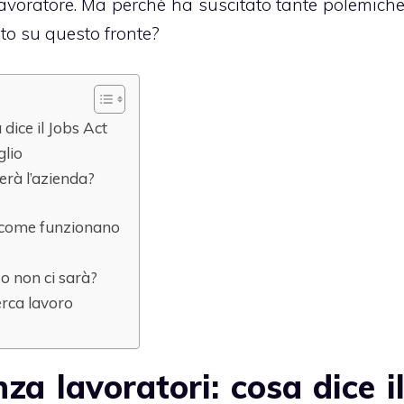
 lavoratore. Ma perchè ha suscitato tante polemich
to su questo fronte?
 dice il Jobs Act
glio
erà l’azienda?
 e come funzionano
à o non ci sarà?
erca lavoro
za lavoratori: cosa dice i