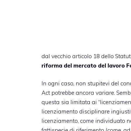
dal vecchio articolo 18 dello Statu
riforma del mercato del lavoro
F
In ogni caso, non stupitevi del cond
Act potrebbe ancora variare. Sembr
questa sia limitata ai “licenziament
licenziamento disciplinare ingiustif
licenziamento, come individuato ne
fattispecie di riferimento (come, 