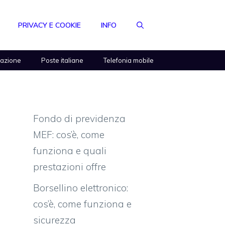
PRIVACY E COOKIE
INFO
razione
Poste italiane
Telefonia mobile
Fondo di previdenza
MEF: cos’è, come
funziona e quali
prestazioni offre
Borsellino elettronico:
cos’è, come funziona e
sicurezza