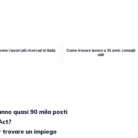
ono i lavori più ricercati in Italia
Come trovare lavoro a 35 anni: consigli
utili
anno quasi 90 mila posti
Act?
r trovare un impiego