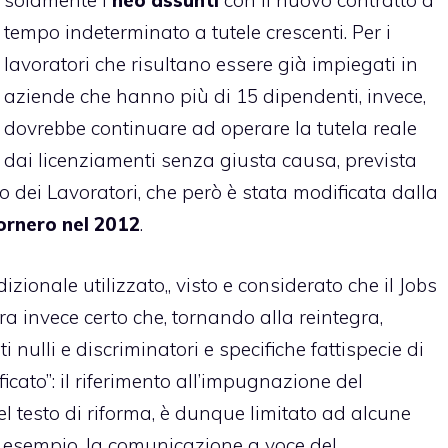
solamente i
neo assunti
con il nuovo contratto a
tempo indeterminato a tutele crescenti. Per i
lavoratori che risultano essere già impiegati in
aziende che hanno più di 15 dipendenti, invece,
dovrebbe continuare ad operare la tutela reale
dai licenziamenti senza giusta causa, prevista
to dei Lavoratori, che però è stata modificata dalla
ornero nel 2012
.
izionale utilizzato,, visto e considerato che il Jobs
a invece certo che, tornando alla reintegra,
i nulli e discriminatori e specifiche fattispecie di
icato”: il riferimento all’impugnazione del
l testo di riforma, è dunque limitato ad alcune
ad esempio, la comunicazione a voce del