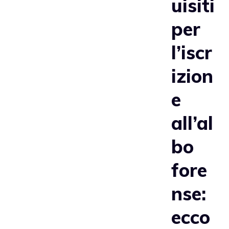
uisiti
per
l’iscr
izion
e
all’al
bo
fore
nse:
ecco