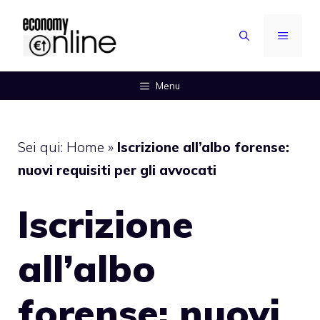
Vai
al
MENU
contenuto
Menu
Sei qui:
Home
»
Iscrizione all’albo forense:
nuovi requisiti per gli avvocati
Iscrizione
all’albo
forense: nuovi