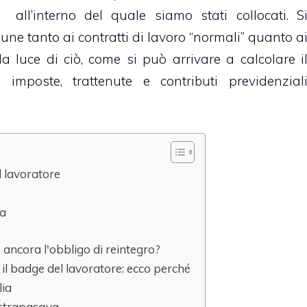
all’interno del quale siamo stati collocati. S
une tanto ai contratti di lavoro “normali” quanto a
la luce di ciò, come si può arrivare a calcolare i
imposte, trattenute e contributi previdenzial
el lavoratore
ga
e ancora l'obbligo di reintegro?
il badge del lavoratore: ecco perché
lia
astrapasqua