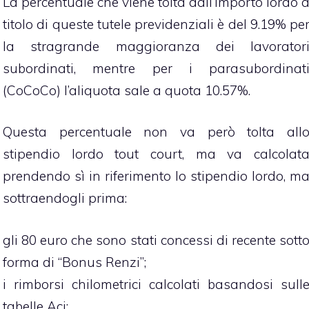
La percentuale che viene tolta dall’importo lordo 
titolo di queste tutele previdenziali è del 9.19% pe
la stragrande maggioranza dei lavorator
subordinati, mentre per i parasubordinat
(CoCoCo) l’aliquota sale a quota 10.57%.
Questa percentuale non va però tolta all
stipendio lordo tout court, ma va calcolat
prendendo sì in riferimento lo stipendio lordo, m
sottraendogli prima:
gli 80 euro che sono stati concessi di recente sott
forma di “Bonus Renzi”;
i rimborsi chilometrici calcolati basandosi sull
tabelle Aci;