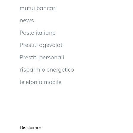
i
mutui bancari
i
news
l
Poste italiane
i
Prestiti agevolati
Prestiti personali
risparmio energetico
telefonia mobile
Disclaimer