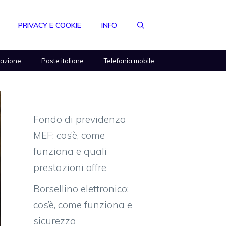
PRIVACY E COOKIE
INFO
razione
Poste italiane
Telefonia mobile
Fondo di previdenza
MEF: cos’è, come
funziona e quali
prestazioni offre
Borsellino elettronico:
cos’è, come funziona e
sicurezza