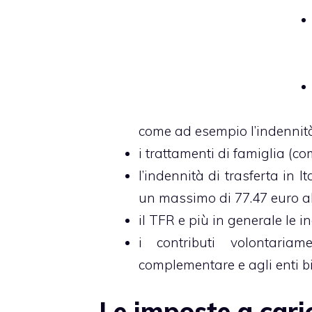
come ad esempio l’indennità 
i trattamenti di famiglia (co
l’indennità di trasferta in It
un massimo di 77.47 euro al 
il TFR e più in generale le i
i contributi volontaria
complementare e agli enti bil
Le imposte a cari