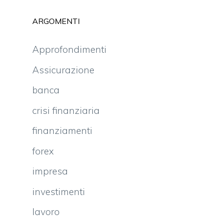
ARGOMENTI
Approfondimenti
Assicurazione
banca
crisi finanziaria
finanziamenti
forex
o
e
impresa
e
investimenti
o
lavoro
o