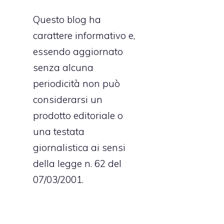
Questo blog ha
carattere informativo e,
l
essendo aggiornato
senza alcuna
periodicità non può
l
considerarsi un
i
prodotto editoriale o
a
una testata
S
giornalistica ai sensi
ù
della legge n. 62 del
a
07/03/2001.