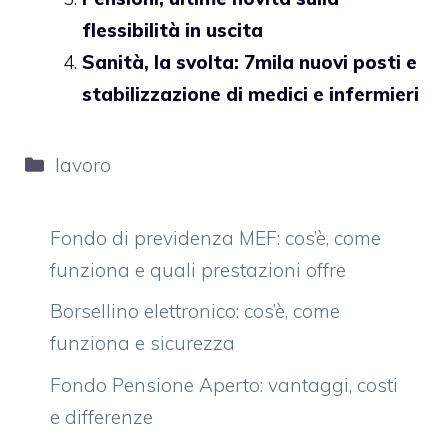
flessibilità in uscita
Sanità, la svolta: 7mila nuovi posti e
stabilizzazione di medici e infermieri
Categorie
lavoro
Fondo di previdenza MEF: cos’è, come
funziona e quali prestazioni offre
Borsellino elettronico: cos’è, come
funziona e sicurezza
Fondo Pensione Aperto: vantaggi, costi
e differenze