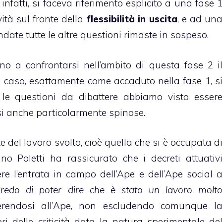
infatti, si faceva riferimento esplicito a una fase 
tà sul fronte della
flessibilità in uscita
, e ad un
date tutte le altre questioni rimaste in sospeso.
nno a confrontarsi nell’ambito di questa fase 2 i
l caso, esattamente come accaduto nella fase 1, s
 le questioni da dibattere abbiamo visto esser
si anche particolarmente spinose.
 del lavoro svolto, cioè quella che si è occupata d
no Poletti ha rassicurato che i decreti attuativ
re l’entrata in campo dell’Ape e dell’Ape social 
Credo di poter dire che è stato un lavoro molt
iferendosi all’Ape, non escludendo comunque l
ri delle criticità data la natura sperimentale de