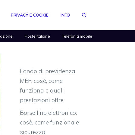
PRIVACY E COOKIE
INFO
razione
Poste italiane
Telefonia mobile
Fondo di previdenza
MEF: cos’è, come
funziona e quali
prestazioni offre
Borsellino elettronico:
cos’è, come funziona e
sicurezza