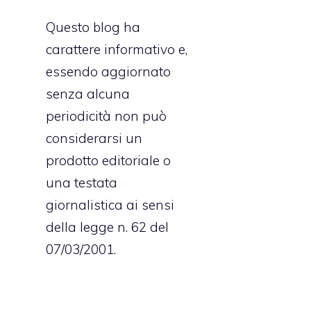
Questo blog ha
l
carattere informativo e,
e
essendo aggiornato
i
senza alcuna
o
periodicità non può
e
considerarsi un
i
prodotto editoriale o
una testata
giornalistica ai sensi
e
della legge n. 62 del
e
07/03/2001.
l
i
l