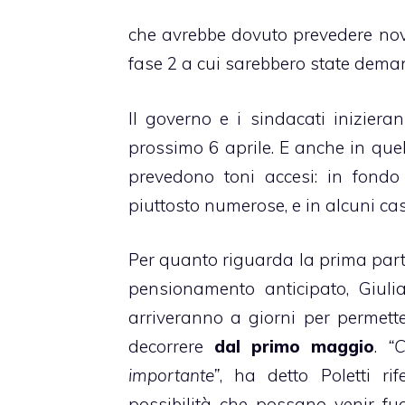
che avrebbe dovuto prevedere novi
fase 2 a cui sarebbero state deman
Il governo e i sindacati iniziera
prossimo 6 aprile. E anche in que
prevedono toni accesi: in fondo
piuttosto numerose, e in alcuni ca
Per quanto riguarda la prima parte
pensionamento anticipato, Giulia
arriveranno a giorni per permette
decorrere
dal primo maggio
.
“
importante”
, ha detto Poletti r
possibilità che possano venir fuo