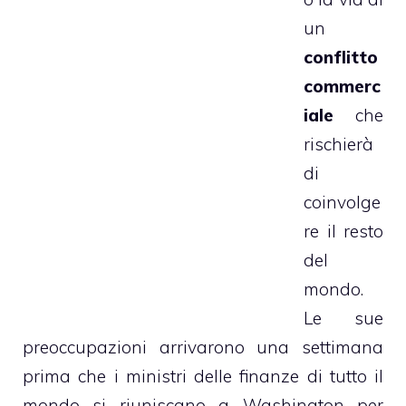
un
conflitto
commerc
iale
che
rischierà
di
coinvolge
re il resto
del
mondo.
Le sue
preoccupazioni arrivarono una settimana
prima che i ministri delle finanze di tutto il
mondo si riuniscano a Washington per