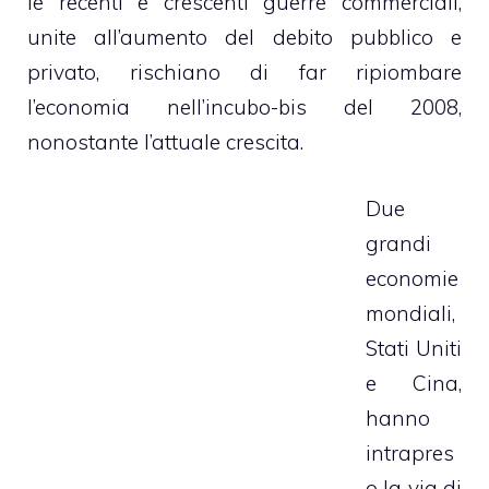
le recenti e crescenti guerre commerciali,
unite all’aumento del debito pubblico e
privato, rischiano di far ripiombare
l’economia nell’incubo-bis del 2008,
nonostante l’attuale crescita.
Due
grandi
economie
mondiali,
Stati Uniti
e Cina,
hanno
intrapres
o la via di