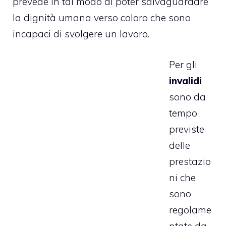
prevede in tal modo di poter salvaguardare
la dignità umana verso coloro che sono
incapaci di svolgere un lavoro.
Per gli
invalidi
sono da
tempo
previste
delle
prestazio
ni che
sono
regolame
ntate da