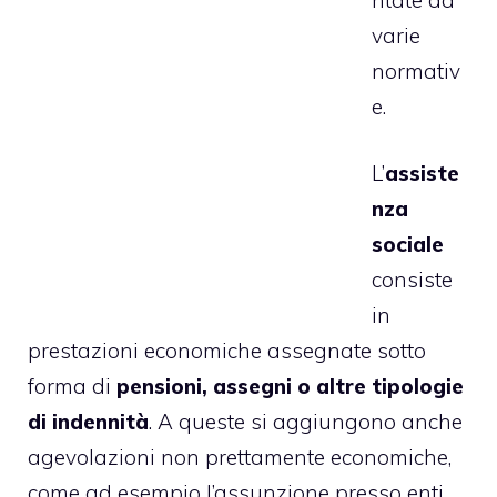
varie
normativ
e.
L’
assiste
nza
sociale
consiste
in
prestazioni economiche assegnate sotto
forma di
pensioni, assegni o altre tipologie
di indennità
. A queste si aggiungono anche
agevolazioni non prettamente economiche,
come ad esempio l’assunzione presso enti