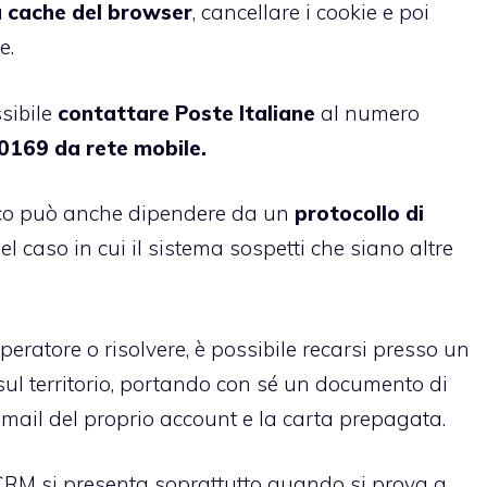
a cache del browser
, cancellare i cookie e poi
e.
ssibile
contattare Poste Italiane
al numero
0169 da rete mobile.
occo può anche dipendere da un
protocollo di
nel caso in cui il sistema sospetti che siano altre
peratore o risolvere, è possibile recarsi presso un
 sul territorio, portando con sé un documento di
’e-mail del proprio account e la carta prepagata.
ale CRM si presenta soprattutto quando si prova a