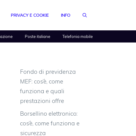
PRIVACY E COOKIE
INFO
razione
Poste italiane
Telefonia mobile
Fondo di previdenza
MEF: cos’è, come
funziona e quali
prestazioni offre
Borsellino elettronico:
cos’è, come funziona e
sicurezza