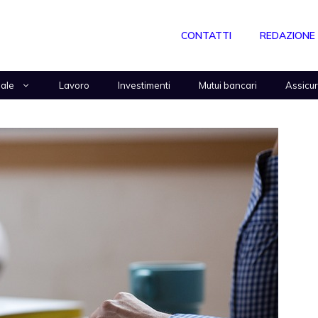
CONTATTI
REDAZIONE
nale
Lavoro
Investimenti
Mutui bancari
Assicu