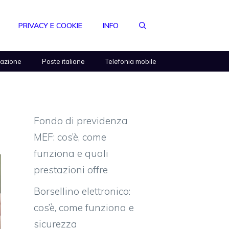
PRIVACY E COOKIE
INFO
razione
Poste italiane
Telefonia mobile
Fondo di previdenza
MEF: cos’è, come
funziona e quali
prestazioni offre
Borsellino elettronico:
cos’è, come funziona e
sicurezza