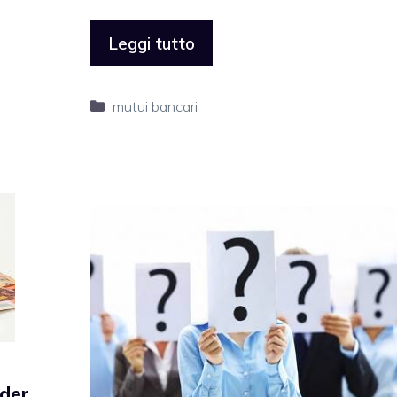
Leggi tutto
Categorie
mutui bancari
nder