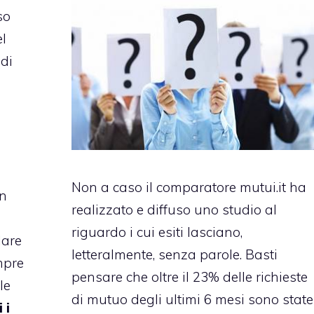
so
el
udi
Non a caso il comparatore mutui.it ha
un
realizzato e diffuso uno studio al
riguardo i cui esiti lasciano,
lare
letteralmente, senza parole. Basti
mpre
pensare che oltre il 23% delle richieste
le
di mutuo degli ultimi 6 mesi sono state
 i