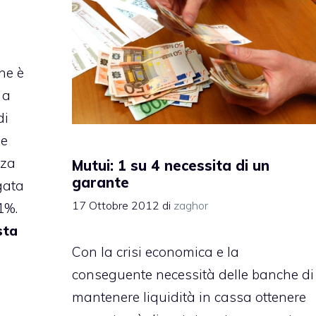
he è
 a
di
he
nza
Mutui: 1 su 4 necessita di un
garante
gata
17 Ottobre 2012
di
zaghor
1%.
sta
Con la crisi economica e la
conseguente necessità delle banche di
mantenere liquidità in cassa ottenere