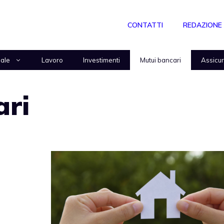
CONTATTI
REDAZIONE
nale
Lavoro
Investimenti
Mutui bancari
Assicu
ari