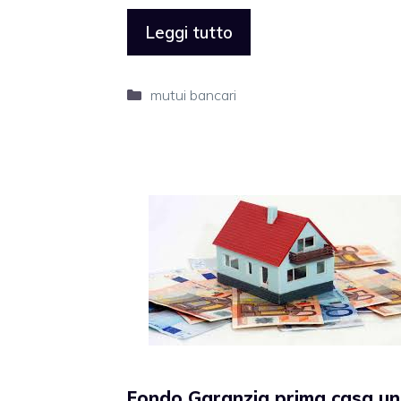
Leggi tutto
Categorie
mutui bancari
Fondo Garanzia prima casa u