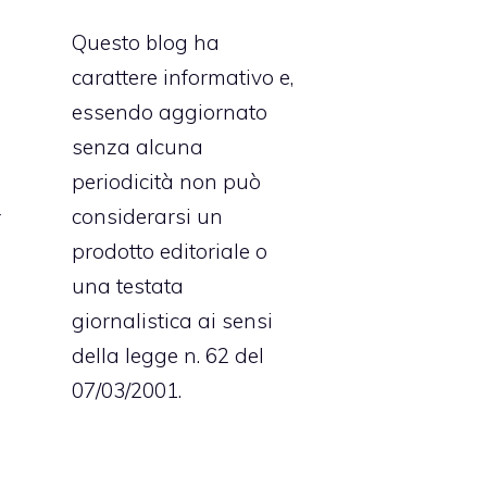
Questo blog ha
carattere informativo e,
essendo aggiornato
senza alcuna
e
periodicità non può
i
considerarsi un
r
prodotto editoriale o
e
una testata
a
giornalistica ai sensi
o
della legge n. 62 del
o
07/03/2001.
a