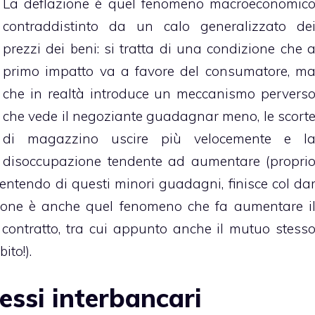
La deflazione è quel fenomeno macroeconomic
contraddistinto da un calo generalizzato de
prezzi dei beni: si tratta di una condizione che 
primo impatto va a favore del consumatore, m
che in realtà introduce un meccanismo pervers
che vede il negoziante guadagnar meno, le scort
di magazzino uscire più velocemente e l
disoccupazione tendente ad aumentare (propri
isentendo di questi minori guadagni, finisce col da
zione è anche quel fenomeno che fa aumentare i
 contratto, tra cui appunto anche il mutuo stess
ito!).
ressi interbancari