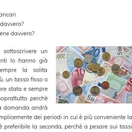
bancari
 davvero?
iene davvero?
 sottoscrivere un
ti lo hanno già
sempre la solita
, un tasso fisso o
pre stata e sempre
oprattutto perchè
sta domanda andrà
plicemente dei periodi in cui è più conveniente l
 è preferibile la seconda, perchè a pesare sui tass