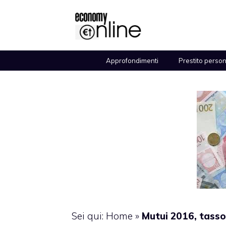
Vai
al
contenuto
Approfondimenti
Prestito perso
Sei qui:
Home
»
Mutui 2016, tasso 