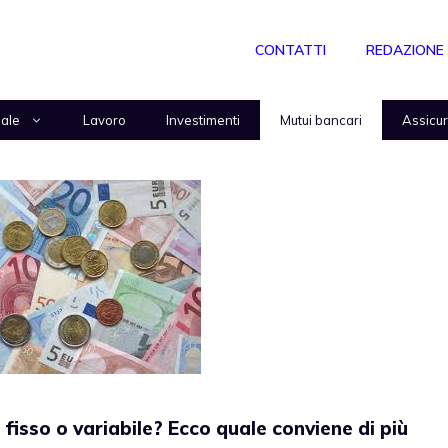
CONTATTI
REDAZIONE
nale
Lavoro
Investimenti
Mutui bancari
Assicu
fisso o variabile? Ecco quale conviene di più