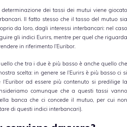
la determinazione dei
tassi dei mutui
viene giocat
rbancari. Il fatto stesso che il tasso del mutuo si
oprio da loro, dagli interessi interbancari: nel cas
uire gli indici Eurirs, mentre per quel che riguard
endere in riferimento l’Euribor.
uello che tra i due è più basso è anche quello ch
stra scelta: in genere se l’Eurirs è più basso ci s
 l’Euribor ad essere più contenuto si predilige l
consideriamo comunque che a questi tassi vann
lla banca che ci concede il mutuo, per cui no
e di questi indici interbancari).