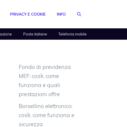
PRIVACY E COOKIE
INFO
razione
Poste italiane
Telefonia mobile
Fondo di previdenza
MEF: cos’è, come
funziona e quali
prestazioni offre
Borsellino elettronico:
cos’è, come funziona e
sicurezza