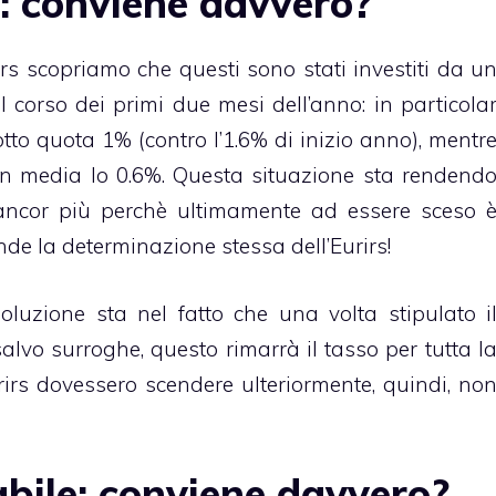
: conviene davvero?
rs scopriamo che questi sono stati investiti da u
 corso dei primi due mesi dell’anno: in particola
tto quota 1% (contro l’1.6% di inizio anno), mentr
 in media lo 0.6%. Questa situazione sta rendend
, ancor più perchè ultimamente ad essere sceso 
de la determinazione stessa dell’Eurirs!
oluzione sta nel fatto che una volta stipulato i
salvo surroghe, questo rimarrà il tasso per tutta l
rirs dovessero scendere ulteriormente, quindi, no
bile: conviene davvero?