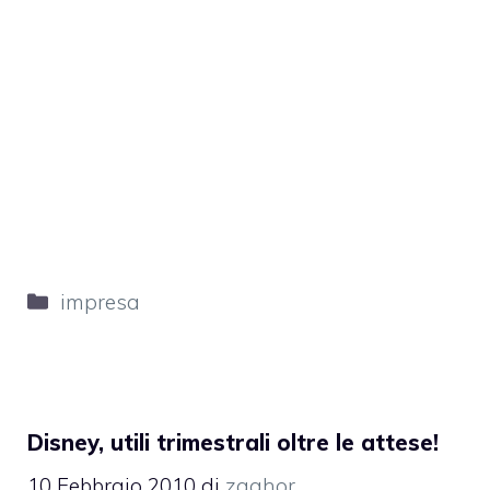
Categorie
impresa
Disney, utili trimestrali oltre le attese!
10 Febbraio 2010
di
zaghor