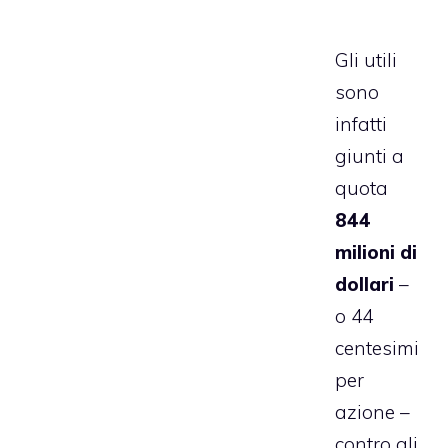
Gli utili
sono
infatti
giunti a
quota
844
milioni di
dollari
–
o 44
centesimi
per
azione –
contro gli