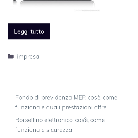
Leggi tutto
Categorie
impresa
Fondo di previdenza MEF: cos’è, come
funziona e quali prestazioni offre
Borsellino elettronico: cos’è, come
funziona e sicurezza