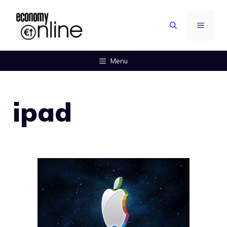
Vai
al
MENU
contenuto
Menu
ipad