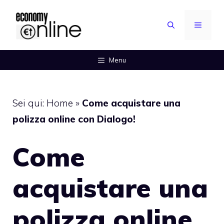
Vai
al
MENU
contenuto
Menu
Sei qui:
Home
»
Come acquistare una
polizza online con Dialogo!
Come
acquistare una
polizza online