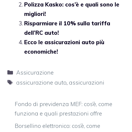
Polizza Kasko: cos’è e quali sono le
migliori!
Risparmiare il 10% sulla tariffa
dell’RC auto!
Ecco le assicurazioni auto più
economiche!
Categorie
Assicurazione
Tag
assicurazione auto
,
assicurazioni
Fondo di previdenza MEF: cos’è, come
funziona e quali prestazioni offre
Borsellino elettronico: cos’è, come