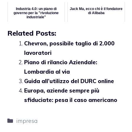
Industria 4.0: un piano di
Jack Ma, ecco chi è il fondatore
governo per la "rivoluzione
di Alibaba
industriale"
Related Posts:
Chevron, possibile taglio di 2.000
lavoratori
Piano di rilancio Aziendale:
Lombardia al via
Guida all’utilizzo del DURC online
Europa, aziende sempre più
sfiduciate: pesa il caso americano
Categorie
impresa