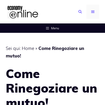
Vai
al
MENU
contenuto
Menu
Sei qui:
Home
»
Come Rinegoziare un
mutuo!
Come
Rinegoziare un
mutuo!