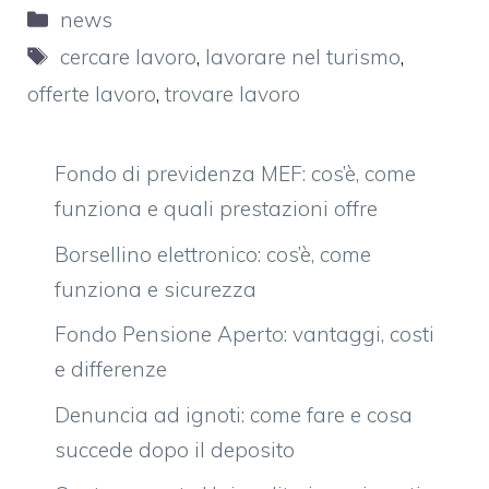
Categorie
news
Tag
cercare lavoro
,
lavorare nel turismo
,
offerte lavoro
,
trovare lavoro
Fondo di previdenza MEF: cos’è, come
funziona e quali prestazioni offre
Borsellino elettronico: cos’è, come
funziona e sicurezza
Fondo Pensione Aperto: vantaggi, costi
e differenze
Denuncia ad ignoti: come fare e cosa
succede dopo il deposito