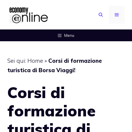
Vai
al
MENU
contenuto
Menu
Sei qui:
Home
»
Corsi di formazione
turistica di Borsa Viaggi!
Corsi di
formazione
turistica di