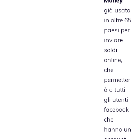
Money
,
già usata
in oltre 65
paesi per
inviare
soldi
online,
che
permetter
à a tutti
gli utenti
facebook
che
hanno un