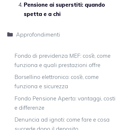
Pensione ai superstiti: quando
spetta e a chi
Categorie
Approfondimenti
Fondo di previdenza MEF: cos’è, come
funziona e quali prestazioni offre
Borsellino elettronico: cos’è, come
funziona e sicurezza
Fondo Pensione Aperto: vantaggi, costi
e differenze
Denuncia ad ignoti: come fare e cosa
succede dopo il deposito